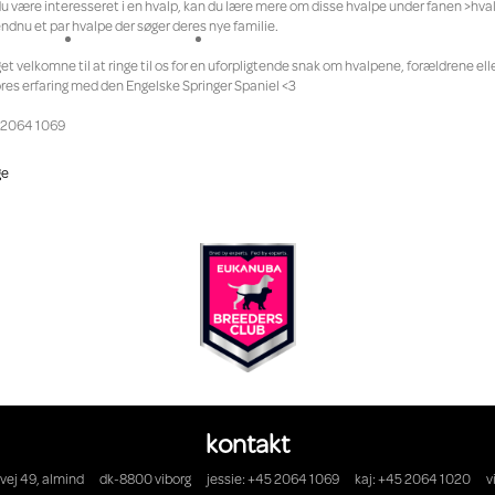
du være interesseret i en hvalp, kan du lære mere om disse hvalpe under fanen >hval
endnu et par hvalpe der søger deres nye familie.
get velkomne til at ringe til os for en uforpligtende snak om hvalpene, forældrene el
ores erfaring med den Engelske Springer Spaniel <3
e 2064 1069
ge
kontakt
vej 49, almind
dk-8800 viborg
jessie: +45 2064 1069
kaj: +45 2064 1020
v