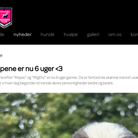
ide
nyheder
hunde
hvalpe
galleri
om os
kon
ge
pene er nu 6 uger <3
e efter "Majse" og "Migthy" er nu 6 uger gamle. De er fantastisk skønne med et us
t vi hver dag begynder at kende deres personligheder bedre og bedre.