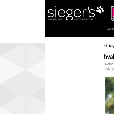
fors
< Tilba
hval
Hvalpen
nyder a