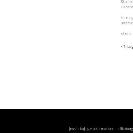
Skulle 
Der er 
I er me
ud af v
/Jessi
< Tilba
jessie, kaj og vibe b. madsen
silkeborg