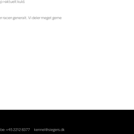
p >aktuelt kuld.
ler racen generalt. Vi deler meget gerne
ibe: +45 2212 8377
kennel@siegers.dk