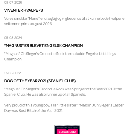
09-07-2026
VI VENTER HVALPE <3
Vores smukke "Marie" er drægtig og vi glæder os til at kunne byde hvalpene
velkomne primo august 2026
05-08-2024
"MAGNUS" ER BLEVET ENGELSK CHAMPION
"Magnus" Ch Sieger's Crocodile Rock kan nu kalde Engelsk Udstillings
Champion
17-03-2022
DOG OF THE YEAR 2021 (SPANIEL CLUB)
"Magnus" Ch Sieger's Crocodile Rock was Springer of the Year 2021 @ the
Spaniel Club. He was also runner up of all Spaniels.
Very proud of this young boy. His "little sister" "Malou" JCh Sieger's Easter
Day was Best Bitch of the Year 2021.