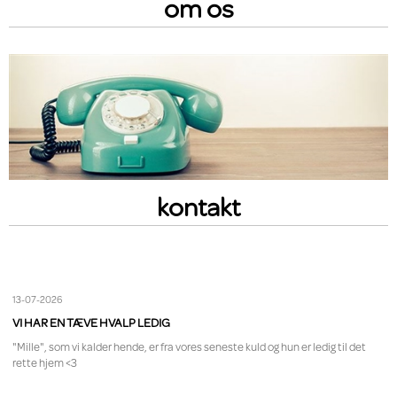
om os
kontakt
13-07-2026
VI HAR EN TÆVE HVALP LEDIG
"Mille", som vi kalder hende, er fra vores seneste kuld og hun er ledig til det
rette hjem <3