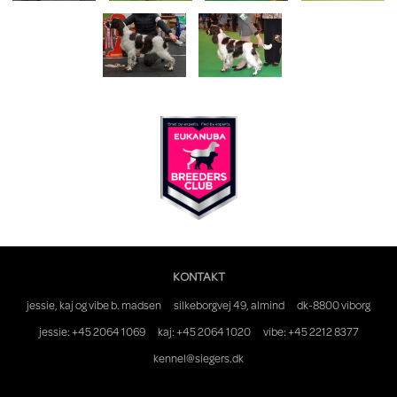
KONTAKT
jessie, kaj og vibe b. madsen
silkeborgvej 49, almind
dk-8800 viborg
jessie: +45 2064 1069
kaj: +45 2064 1020
vibe: +45 2212 8377
kennel@siegers.dk