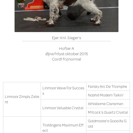
Ejer: Knl. Sieger's
Hofter A
Øjne frilyst oktober 2015
Cord1 fri/normal
Fairsky Arc De Triomphe
Linmoor Wave For Succes
s
Nobhill Modern Talkin'
Linmoor Zimply Zalie
nt
Whisborne Clansman
Linmoor Valuable Crystal
MYcock's Quartz Crystal
Goldmoore's Good As G
Trollängens Maximum Eff
old
ect