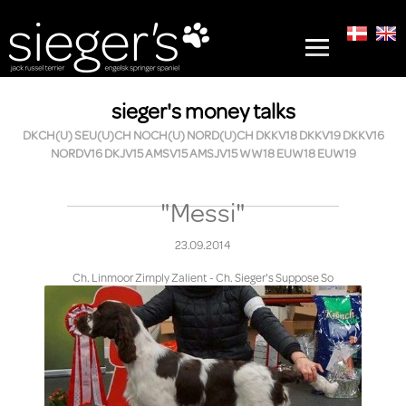
sieger's money talks
DKCH(U) SEU(U)CH NOCH(U) NORD(U)CH DKKV18 DKKV19 DKKV16
NORDV16 DKJV15 AMSV15 AMSJV15 WW18 EUW18 EUW19
"Messi"
23.09.2014
Ch. Linmoor Zimply Zalient - Ch. Sieger's Suppose So