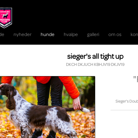
ide
nyheder
hunde
hvalpe
galleri
om os
kon
sieger's all tight up
DKCH DKJUCH KBHJV19 DKJV19
"
Sieger's Doub