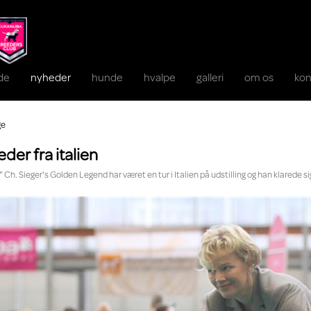
ide
nyheder
hunde
hvalpe
galleri
om os
kon
ge
der fra italien
" Ch. Sieger's Golden Legend har været en tur i Italien på udstilling og han klarede sig