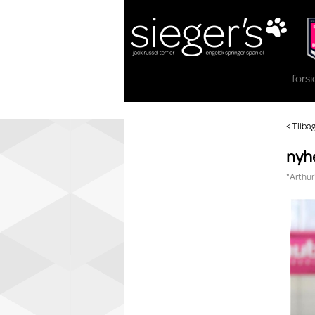
fors
< Tilba
nyhe
"Arthur