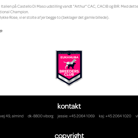
 i Italien på Castello Di Maso udstilling vandt "Arthur" CAC, CACIB og BIR. Med dette
ational Champion.
llykke Rose, vi er stolte af jer begge to (beklager det gamle billede).
ge
kontakt
vej 49, almind
dk-8800 viborg
jessie: +45 2064 1069
kaj: +45 2064 1020
v
copyright