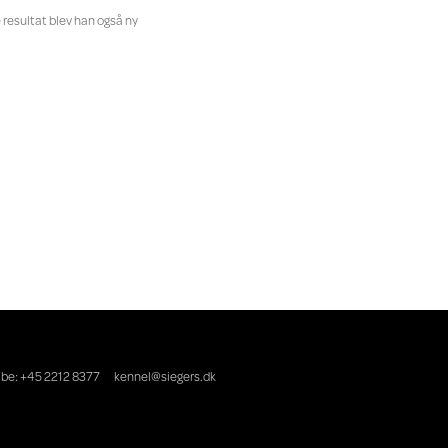
 resultat blev han også ny
ibe: +45 2212 8377
kennel@siegers.dk