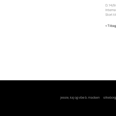
D. 14/9
Intern
Stort ti
< Tilba
jessie, kaj og vibe b. madsen
silkeborg